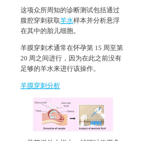
这项众所周知的诊断测试包括通过
腹腔穿刺获取
羊水
样本并分析悬浮
在其中的胎儿细胞。
羊膜穿刺术通常在怀孕第 15 周至第
20 周之间进行，因为在此之前没有
足够的羊水来进行该操作。
羊膜穿刺分析