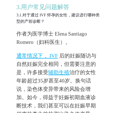
3.用户常见问题解答
3.1.对于通过 IVF 怀孕的女性，建议进行哪种类
型的产前诊断？
作者为医学博士 Elena Santiago
Romero（妇科医生）。
通常情况下， IVF
后的妊娠随访与
自然妊娠完全相同，但需要注意的
是，许多接受
辅助生殖
治疗的女性
年龄超过35岁甚至40岁。换句话
说，染色体变异带来的风险会增
加。如今，得益于妊娠初期血液诊
断技术，我们甚至可以在妊娠早期