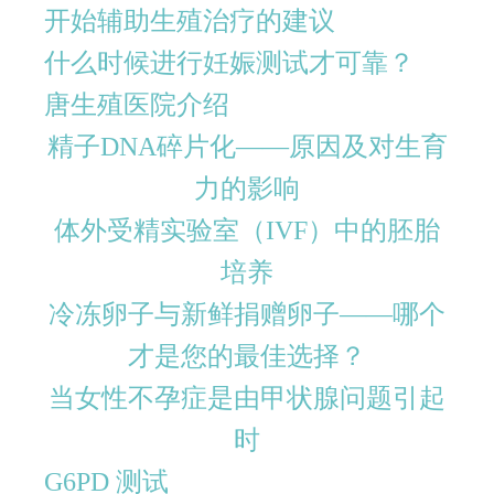
开始辅助生殖治疗的建议
什么时候进行妊娠测试才可靠？
唐生殖医院介绍
精子DNA碎片化——原因及对生育
力的影响
体外受精实验室（IVF）中的胚胎
培养
冷冻卵子与新鲜捐赠卵子——哪个
才是您的最佳选择？
当女性不孕症是由甲状腺问题引起
时
G6PD 测试