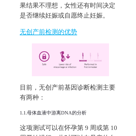
果结果不理想，女性还有时间决定
是否继续妊娠或自愿终止妊娠。
无创产前检测的优势
目前，无创产前基因诊断检测主要
有两种：
1.1.母体血液中游离DNA的分析
这项测试可以在怀孕第 9 周或第 10