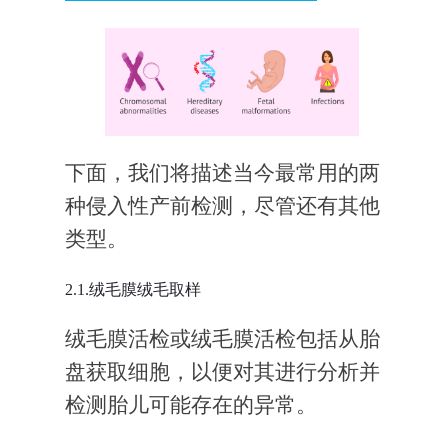
下面，我们将描述当今最常用的两
种侵入性产前检测，尽管还有其他
类型。
2.1.绒毛膜绒毛取样
绒毛膜活检或绒毛膜活检包括从胎
盘获取细胞，以便对其进行分析并
检测胎儿可能存在的异常。