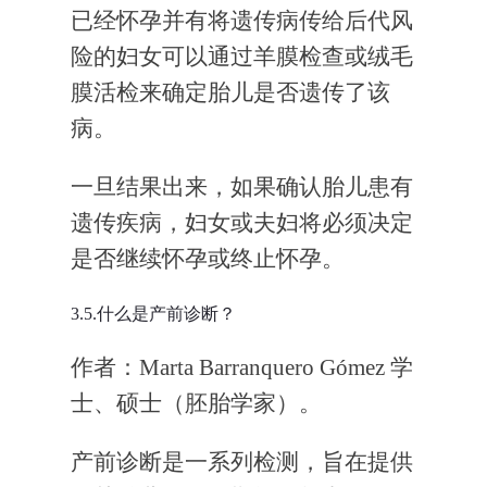
已经怀孕并有将遗传病传给后代风
险的妇女可以通过羊膜检查或绒毛
膜活检来确定胎儿是否遗传了该
病。
一旦结果出来，如果确认胎儿患有
遗传疾病，妇女或夫妇将必须决定
是否继续怀孕或终止怀孕。
3.5.什么是产前诊断？
作者：Marta Barranquero Gómez 学
士、硕士（胚胎学家）。
产前诊断是一系列检测，旨在提供