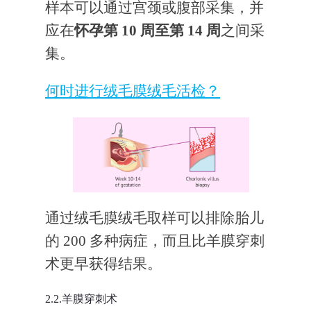
样本可以通过宫颈或腹部采集，并
应在
怀孕第 10 周至第 14 周
之间采
集。
何时进行绒毛膜绒毛活检？
通过绒毛膜绒毛取样可以排除胎儿
的 200 多种病症，而且比羊膜穿刺
术更早获得结果。
2.2.羊膜穿刺术