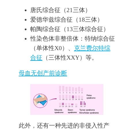
唐氏综合征（21三体）
爱德华兹综合征（18三体）
帕陶综合征（13三体综合征）
性染色体非整倍体：特纳综合征
（单体性X0）、
克兰费尔特综
合征
（三体性XXY）等。
母血无创产前诊断
此外，还有一种先进的非侵入性产