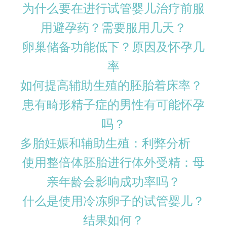
为什么要在进行试管婴儿治疗前服
用避孕药？需要服用几天？
卵巢储备功能低下？原因及怀孕几
率
如何提高辅助生殖的胚胎着床率？
患有畸形精子症的男性有可能怀孕
吗？
多胎妊娠和辅助生殖：利弊分析
使用整倍体胚胎进行体外受精：母
亲年龄会影响成功率吗？
什么是使用冷冻卵子的试管婴儿？
结果如何？