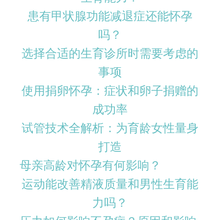
患有甲状腺功能减退症还能怀孕
吗？
选择合适的生育诊所时需要考虑的
事项
使用捐卵怀孕：症状和卵子捐赠的
成功率
试管技术全解析：为育龄女性量身
打造
母亲高龄对怀孕有何影响？
运动能改善精液质量和男性生育能
力吗？