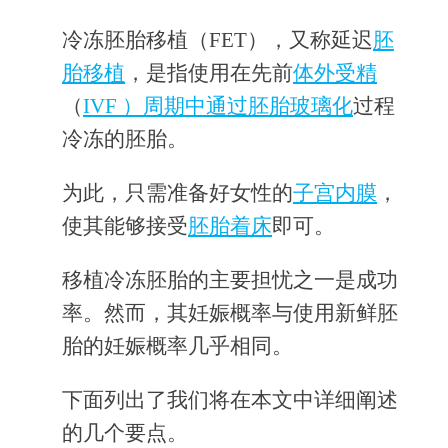
冷冻胚胎移植（FET），又称延迟
胚
胎移植
，是指使用在先前
体外受精
（
IVF ）周期中通过
胚胎玻璃化
过程
冷冻的胚胎。
为此，只需准备好女性的
子宫内膜
，
使其能够接受
胚胎着床
即可。
移植冷冻胚胎的主要担忧之一是成功
率。然而，其妊娠概率与使用新鲜胚
胎的妊娠概率几乎相同。
下面列出了我们将在本文中详细阐述
的几个要点。