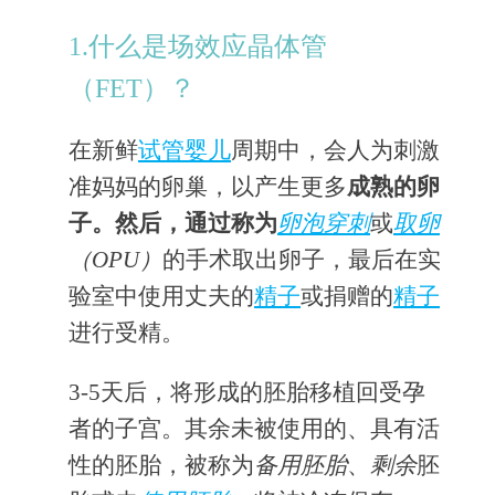
1.什么是场效应晶体管
（FET）？
在新鲜
试管婴儿
周期中，会人为刺激
准妈妈的卵巢，以产生更多
成熟的卵
子。然后，通过称为
卵泡穿刺
或
取卵
（OPU）
的手术取出卵子，最后在实
验室中使用丈夫的
精子
或捐赠的
精子
进行受精。
3-5天后，将形成的胚胎移植回受孕
者的子宫。其余未被使用的、具有活
性的胚胎，被称为
备用胚胎
、
剩余
胚