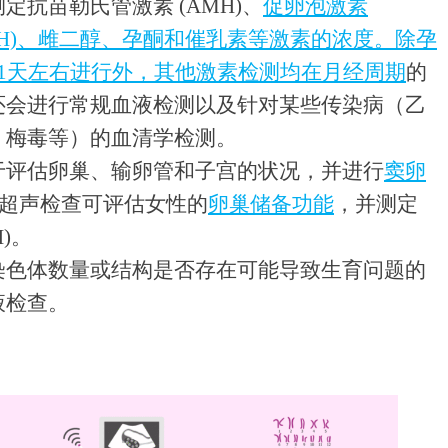
定抗苗勒氏管激素 (AMH)、
促卵泡激素
LH)、雌二醇、孕酮和催乳素等激素的浓度。除孕
1天左右进行外，其他激素检测均在
月经周期
的
还会进行常规血液检测以及针对某些传染病（乙
、梅毒等）的血清学检测。
于评估卵巢、输卵管和子宫的状况，并进行
窦卵
阴道超声检查可评估女性的
卵巢储备功能
，并测定
)。
染色体数量或结构是否存在可能导致生育问题的
液检查。