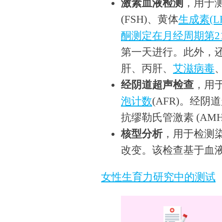
激素血液检测
，用于测
(FSH)、黄体
生成素(
酮测定在月经周期第2
第一天进行。此外，
肝、丙肝、
艾滋病毒
经阴道超声检查
，用
泡计数
(AFR)。经
抗缪勒氏管激素 (AMH
核型分析
，用于检测
改变。该检查基于血
女性生育力研究中的测试