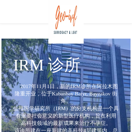
IRM 诊所
2017年11月1日，新的IRM诊所在阿拉木图
隆重开业，位于Kabanbay Batyr, Bayzakov 街
角。
生殖医学研究所（IRM）的分支机构是一个具
有重要社会意义的新型医疗机构，旨在利用
高科技领域的最新成果来治疗不孕症。
该诊所建在一座新建的高科技4层建筑内，总