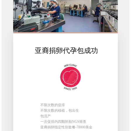
亚裔捐卵代孕包成功
不限次数的促排
不限次数的移植，包出生
包流产
一次促排内四颗胚胎NGS筛查
亚裔捐卵指定性别套餐-78000美金