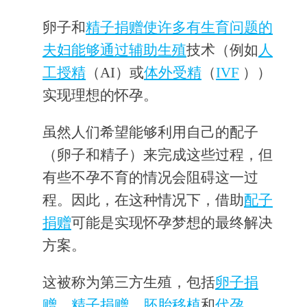
卵子和
精子捐赠使许多有生育问题的
夫妇能够通过
辅助生殖
技术（例如
人
工授精
（AI）或
体外受精
（
IVF
））
实现理想的怀孕。
虽然人们希望能够利用自己的配子
（卵子和精子）来完成这些过程，但
有些不孕不育的情况会阻碍这一过
程。因此，在这种情况下，借助
配子
捐赠
可能是实现怀孕梦想的最终解决
方案。
这被称为第三方生殖，包括
卵子捐
赠
、
精子捐赠
、
胚胎移植
和
代孕
。