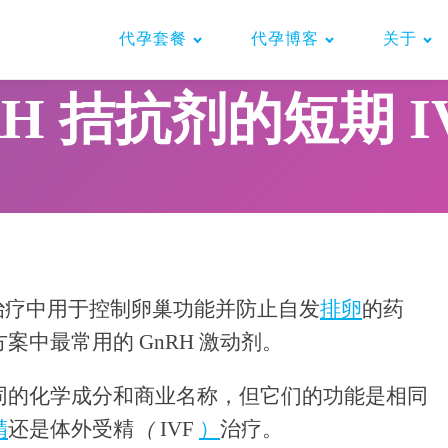
代孕套餐
代孕博客
关于
RH 拮抗剂的短期 I
治疗中用于控制卵巢功能并防止自发
排卵
的药
方案中最常用的 GnRH 激动剂。
同的化学成分和商业名称，但它们的功能是相同
精
还是体外受精
（
IVF
）
治疗。