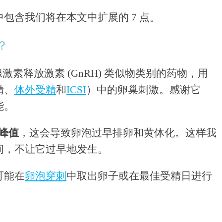
包含我们将在本文中扩展的 7 点。
？
腺激素释放激素 (GnRH) 类似物类别的药物，用
精、
体外受精
和
ICSI
）中的卵巢刺激。感谢它
能。
峰值
，这会导致卵泡过早排卵和黄体化。这样我
间，不让它过早地发生。
可能在
卵泡穿刺
中取出卵子或在最佳受精日进行