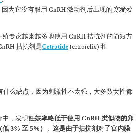
因为它没有服用 GnRH 激动剂后出现的
突发效
殖专家越来越多地使用 GnRH 拮抗剂的简短方
nRH 拮抗剂是
Cetrotide
(cetrorelix) 和
乎没有什么缺点，因为刺激性不太强，大多数女性都
。
究中，发现
妊娠率略低于使用 GnRH 类似物的卵
 3% 至 5%）。
这是由于拮抗剂对子宫内膜