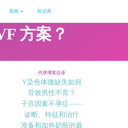
友链
知识库
VF 方案？
代孕博客目录
Y染色体微缺失如何
导致男性不育？
子宫因素不孕症——
诊断、特征和治疗
准备和加热奶瓶的最