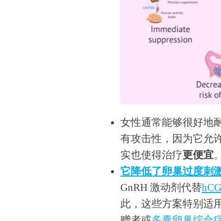
女性通常能够很好地
有攻击性，因为它允
实也使得治疗
更便宜
它降低了卵巢过度刺
GnRH 激动剂代替
hC
此，这些方案特别适用
赠者或
多囊卵巢综合