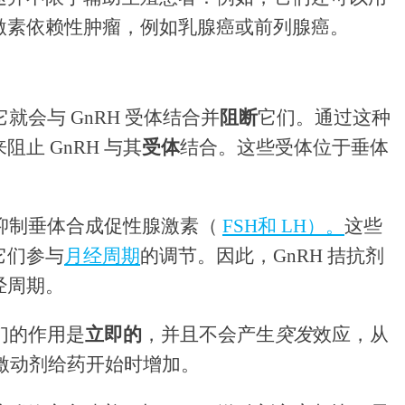
激素依赖性肿瘤，例如乳腺癌或前列腺癌。
它就会与 GnRH 受体结合并
阻断
它们。通过这种
止 GnRH 与其
受体
结合。这些受体位于垂体
来会抑制垂体合成促性腺激素（
FSH和 LH）。
这些
它们参与
月经周期
的调节。因此，GnRH 拮抗剂
经周期。
它们的作用是
立即的
，并且不会产生
突发
效应，从
泌在激动剂给药开始时增加。