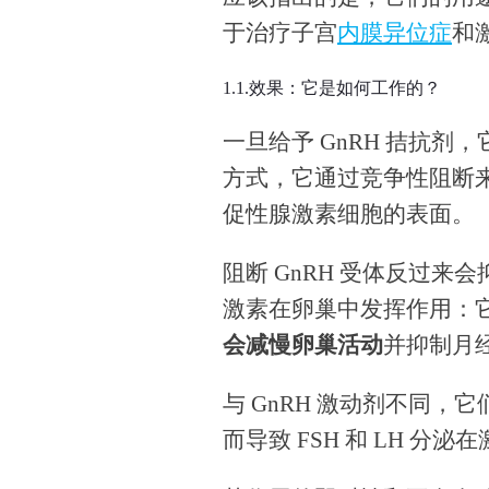
于治疗子宫
内膜异位症
和
1.1.效果：它是如何工作的？
一旦给予 GnRH 拮抗剂，
方式，它通过竞争性阻断来阻
促性腺激素细胞的表面。
阻断 GnRH 受体反过
激素在卵巢中发挥作用：
会减慢卵巢活动
并抑制月
与 GnRH 激动剂不同，
而导致 FSH 和 LH 分