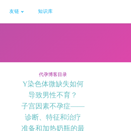
友链
知识库
代孕博客目录
Y染色体微缺失如何
导致男性不育？
子宫因素不孕症——
诊断、特征和治疗
准备和加热奶瓶的最