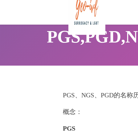
PGS,PGD
PGS、NGS、PGD的名
概念：
PGS